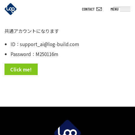
Skip
CONTACT
MENU
to
content
共通アカウントになります
ID：support_ai@log-build.com
Password：M250116m
Click me!