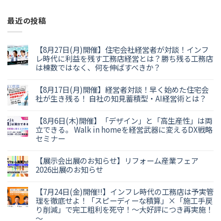
最近の投稿
【8月27日(月)開催】住宅会社経営者が対談！インフ
レ時代に利益を残す工務店経営とは？勝ち残る工務店
は棟数ではなく、何を伸ばすべきか？
【8月17日(月)開催】経営者対談！早く始めた住宅会
社が生き残る！ 自社の知見蓄積型・AI経営術とは？
【8月6日(木)開催】「デザイン」と「高生産性」は両
立できる。 Walk in homeを経営武器に変えるDX戦略
セミナー
【展示会出展のお知らせ】リフォーム産業フェア
2026出展のお知らせ
【7月24日(金)開催!!】インフレ時代の工務店は予実管
理を徹底せよ！「スピーディーな積算」×「施工手戻
り削減」で完工粗利を死守！～大好評につき再実施！
～