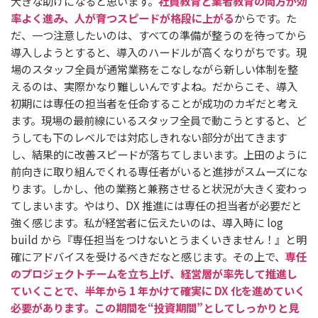
大きな助けになると思います。
社員教育と業者教育の両方が効
率よく進み、人が育つスピードが格段に上がる
からです。た
だ、一つ注意したいのは、すべての準備が整うのを待ってから
導入しようとすると、導入のハードルが高くなりがちです。現
場のスタッフ全員が通常業務をこなしながら新しい体制を整
えるのは、実際かなり難しいんですよね。だからこそ、導入
初期には専任の担当者を任命することが成功のカギだと考え
ます。現場の最前線にいるスタッフ全員で動こうとすると、ど
うしても下のレベルでは対応しきれない部分が出てきます
し、結果的に改善スピードが落ちてしまいます。上田のように
前向きに取り組んでくれる専任者がいると進捗がスムーズにな
ります。しかし、他の業務と兼務させると状況が大きく変わっ
てしまいます。やはり、DX 推進には専任の担当者が必要だと
強く感じます。私が経営者に伝えたいのは、導入時に log
build から『専任担当をつけないとうまくいきません！』と明
確にアドバイスを受けるべきだなと感じます。その上で、
専任
のプロジェクトチームを立ち上げ、経営層が率先して推進し
ていくことで、半年から 1 年かけて確実に DX 化を進めていく
必要があります。この期間を“投資期間”としてしっかりと見