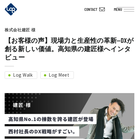
Skip
CONTACT
MENU
to
content
株式会社建匠 様
【お客様の声】現場力と生産性の革新—DXが
創る新しい価値。高知県の建匠様へインタ
ビュー
Log Walk
Log Meet