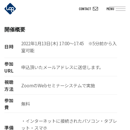
Skip
CONTACT
MENU
to
content
開催概要
2022年1月13日(木) 17:00〜17:45 ※5分前から入
日時
室可能
参加
申込頂いたメールアドレスに送信します。
URL
視聴
ZoomのWebセミナーシステムで実施
方法
参加
無料
費
・インターネットに接続されたパソコン・タブレ
準備
ット・スマホ