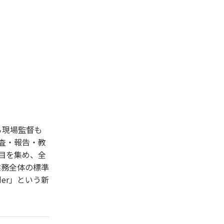
ら現場監督も
査・報告・教
目を集め、全
業務全体の標準
der」という新
。