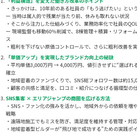
「利益構造」を変えた働き方改革のポイント
・きっかけは、10年前のある社員の「もう逃げたい」とい
ー 当時は属人的で残業が当たり前、休みも取れない状況
・そこから注力した仕組みづくり、業務効率化で社員のQO
ー 現場監督も移動60％削減で、8棟管理＋積算・リフォー
ス
・粗利を下げない原価コントロールで、さらに粗利改善を
「単価アップ」を実現したブランド力向上の秘訣
・平均単価3,000万円 → 4,000万円、値引きせずに“選ば
確立
・地域密着のファンづくりで、SNS総フォロワー数は約15,0
・顧客の共感と満足を、口コミ・紹介につなげる循環型の
SNS集客 × エリアジャンプの商圏を広げる方法
・SNS・ファン化の強みを活かし、地域外からの依頼を増
戦略
・遠隔地施工でもミスを防ぎ、満足度を維持する管理・対
・地域密着型ビルダーが“飛び地で成功する”ための実践ポ