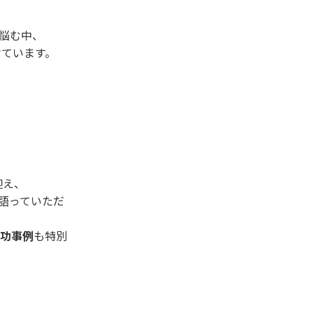
悩む中、
けています。
迎え、
語っていただ
成功事例
も特別