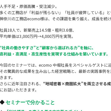
人手不足・原価高騰・受注減少。
多くの工務店が「利益が残らない」「社員が疲弊している」と
神奈川の工務店ecomo様は、その課題を乗り越え、成長を続
社員18人で、新築売上14.5億・粗利3.6億、
平均単価は3,000万円→4,000万円を実現。
“社員の働きやすさ”と“顧客から選ばれる力”を軸に、
高利益・高満足・高生産性を実現する仕組みを築いています。
今回のセミナーでは、ecomo 中堀社長をスペシャルゲストに
その驚異的な成果を生み出した経営戦略と、最新の実践事例を
きます。
さらに近年注目される、
“地域密着×商圏拡大”を両立させる
にお話いただきます。
◆
セミナーで分かること