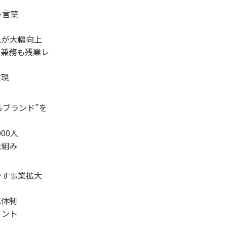
う言葉
Lが大幅向上
ム兼務も残業レ
実現
れるブランド”を
00人
仕組み
やす事業拡大
応体制
イント