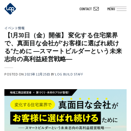
Skip
CONTACT
MENU
to
content
イベント情報
【1月30日（金）開催】 変化する住宅業界
で、真面目な会社が”お客様に選ばれ続け
る”ために ―スマートビルダーという未来
志向の高利益経営戦略―
POSTED ON
2025年12月25日
BY
LOG BUILD STAFF