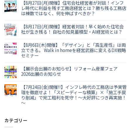
【8月27日(月)開催】住宅会社経営者が対談！インフ
レ時代に利益を残す工務店経営とは？勝ち残る工務店
は棟数ではなく、何を伸ばすべきか？
【8月17日(月)開催】経営者対談！早く始めた住宅会
社が生き残る！ 自社の知見蓄積型・AI経営術とは？
【8月6日(木)開催】「デザイン」と「高生産性」は両
立できる。 Walk in homeを経営武器に変えるDX戦略
セミナー
【展示会出展のお知らせ】リフォーム産業フェア
2026出展のお知らせ
【7月24日(金)開催!!】インフレ時代の工務店は予実管
理を徹底せよ！「スピーディーな積算」×「施工手戻
り削減」で完工粗利を死守！～大好評につき再実施！
～
カテゴリー