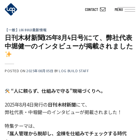
Skip
CONTACT
MENU
to
content
【一般】LOG BUILD最新情報
日刊木材新聞(25年8月4日号)にて、弊社代表
中堀健一のインタビューが掲載されました
POSTED ON
2025年08月05日
BY
LOG BUILD STAFF
“人に頼らず、仕組みで守る”現場づくりへ。
2025年8月4日発行の
日刊木材新聞
にて、
弊社代表・中堀健一のインタビューが掲載されました！
特集テーマは、
「属人管理から脱却し、全棟を仕組みでチェックする時代