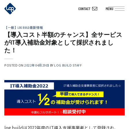
Skip
CONTACT
MENU
to
content
【一般】LOG BUILD最新情報
【導入コスト半額のチャンス】全サービス
がIT導入補助金対象として採択されまし
た！
POSTED ON
2022年04月29日
BY
LOG BUILD STAFF
log buildは2022年度のIT導入支援事業者として登録され、