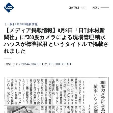
Skip
CONTACT
MENU
to
content
【一般】LOG BUILD最新情報
【メディア掲載情報】8月9日「日刊木材新
聞社」に”360度カメラによる現場管理 積水
ハウスが標準採用 というタイトルで掲載さ
れました
POSTED ON
2024年08月16日
BY
LOG BUILD STAFF