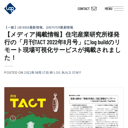
Skip
CONTACT
MENU
to
content
【一般】LOG BUILD最新情報
、
LOGSYSTEM最新情報
【メディア掲載情報】住宅産業研究所様発
行の「月刊TACT 2022年8月号」にlog buildのリ
モート現場可視化サービスが掲載されまし
た！
POSTED ON
2022年08月17日
BY
LOG BUILD STAFF