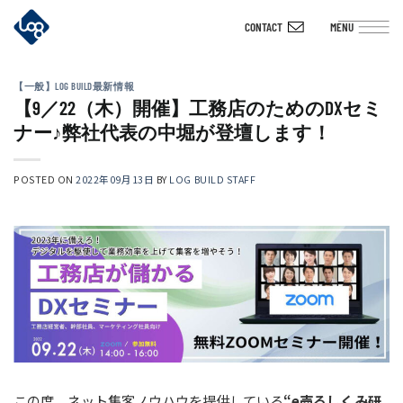
Skip
CONTACT
MENU
to
content
【一般】LOG BUILD最新情報
【9／22（木）開催】工務店のためのDXセミ
ナー♪弊社代表の中堀が登壇します！
POSTED ON
2022年09月13日
BY
LOG BUILD STAFF
この度、ネット集客ノウハウを提供している
“e売るしくみ研